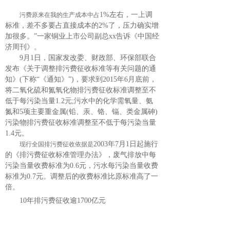
1%左右，一上调
污费原来在我的生产成本中占
标准，差不多要占直接成本的2%了，压力确实增
加很多。”一家铜业上市公司副总xx告诉《中国经
济周刊》。
9月1日，国家发改委、财政部、环保部联合
发布《关于调整排污费征收标准等有关问题的通
知》(下称“《通知》”)，要求到2015年6月底前，
将二氧化硫和氮氧化物排污费征收标准调整至不
低于每污染当量1.2元;污水中的化学需氧量、氨
氮和5项主要重金属(铅、汞、铬、镉、类金属砷)
污染物排污费征收标准调整至不低于每污染当量
1.4元。
2003年7月1日起施行
现行全国排污费征收依据是
的《排污费征收标准管理办法》，废气排放中每
污染当量收费标准为0.6元，污水每污染当量收费
标准为0.7元。调整后的收费标准比原标准高了一
倍。
10年排污费征收逾1700亿元