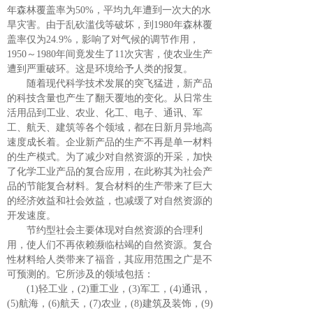
年森林覆盖率为50%，平均九年遭到一次大的水
旱灾害。由于乱砍滥伐等破坏，到1980年森林覆
盖率仅为24.9%，影响了对气候的调节作用，
1950～1980年间竟发生了11次灾害，使农业生产
遭到严重破环。这是环境给予人类的报复。
随着现代科学技术发展的突飞猛进，新产品
的科技含量也产生了翻天覆地的变化。从日常生
活用品到工业、农业、化工、电子、通讯、军
工、航天、建筑等各个领域，都在日新月异地高
速度成长着。企业新产品的生产不再是单一材料
的生产模式。为了减少对自然资源的开采，加快
了化学工业产品的复合应用，在此称其为社会产
品的节能复合材料。复合材料的生产带来了巨大
的经济效益和社会效益，也减缓了对自然资源的
开发速度。
节约型社会主要体现对自然资源的合理利
用，使人们不再依赖濒临枯竭的自然资源。复合
性材料给人类带来了福音，其应用范围之广是不
可预测的。它所涉及的领域包括：
(1)轻工业，(2)重工业，(3)军工，(4)通讯，
(5)航海，(6)航天，(7)农业，(8)建筑及装饰，(9)